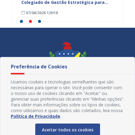
nças
Colegiado de Gestão Estratégica para
com aç
fortalecer planejamento e
voltad
07/08/2026 12H18
07/08
monitoramento do SUS
Preferência de Cookies
Usamos cookies e tecnologias semelhantes que são
necessárias para operar o site. Você pode consentir com
o nosso uso de cookies clicando em "Aceitar" ou
gerenciar suas preferências clicando em “Minhas opções”.
Para obter mais informações sobre os tipos de cookies,
como utilizamos e quais dados são coletados, leia nossa
Redes Sociais
Política de Privacidade
.
Aceitar todos os cookies