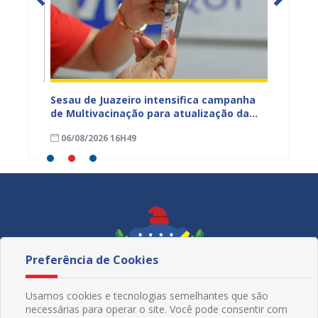
Sesau de Juazeiro intensifica campanha
CadÚni
ntar
de Multivacinação para atualização da
atuali
caderneta de crianças e adolescentes
nesta s
06/08/2026 16H49
06/08
Preferência de Cookies
Usamos cookies e tecnologias semelhantes que são
necessárias para operar o site. Você pode consentir com