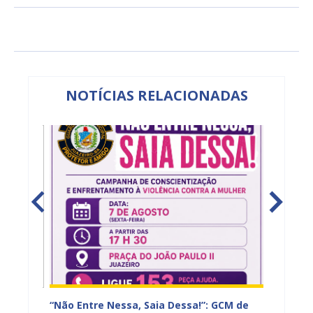
NOTÍCIAS RELACIONADAS
– 2º
“Não Entre Nessa, Saia Dessa!”: GCM de
Juazei