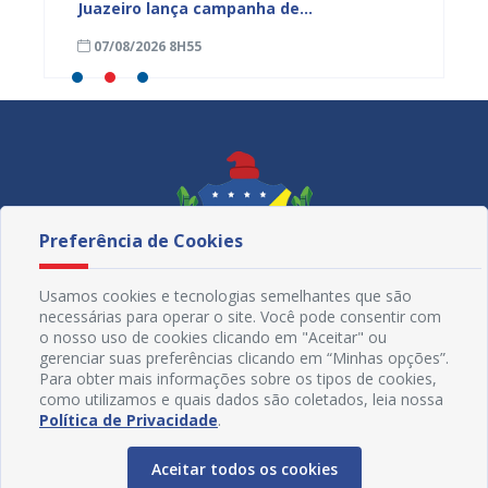
Juazeiro lança campanha de
para f
conscientização e enfrentamento à
emergê
07/08/2026 8H55
06/08
violência contra a mulher
estiag
Preferência de Cookies
Usamos cookies e tecnologias semelhantes que são
necessárias para operar o site. Você pode consentir com
o nosso uso de cookies clicando em "Aceitar" ou
gerenciar suas preferências clicando em “Minhas opções”.
Para obter mais informações sobre os tipos de cookies,
como utilizamos e quais dados são coletados, leia nossa
Redes Sociais
Política de Privacidade
.
Aceitar todos os cookies