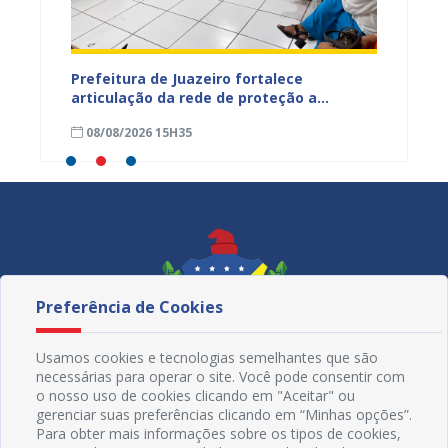
tos
Prefeitura de Juazeiro fortalece
Sesau 
ardim
articulação da rede de proteção a
de nut
trabalhadores resgatados de situação
08/08/2026 15H35
08/08
análoga à escravidão
Preferência de Cookies
Usamos cookies e tecnologias semelhantes que são
necessárias para operar o site. Você pode consentir com
o nosso uso de cookies clicando em "Aceitar" ou
gerenciar suas preferências clicando em “Minhas opções”.
Para obter mais informações sobre os tipos de cookies,