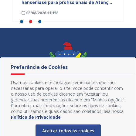
azeiro
hanseníase para profissionais da Atenção
Penha 
Primária de Juazeiro
lançam
08/08/2026 11H58
08/08
Não En
Preferência de Cookies
Usamos cookies e tecnologias semelhantes que são
necessárias para operar o site. Você pode consentir com
o nosso uso de cookies clicando em "Aceitar" ou
gerenciar suas preferências clicando em “Minhas opções”.
Para obter mais informações sobre os tipos de cookies,
como utilizamos e quais dados são coletados, leia nossa
Redes Sociais
Política de Privacidade
.
Aceitar todos os cookies