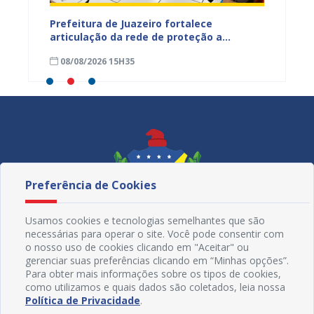
tos
Prefeitura de Juazeiro fortalece
Sesau 
ardim
articulação da rede de proteção a
de nut
trabalhadores resgatados de situação
08/08/2026 15H35
08/08
análoga à escravidão
Preferência de Cookies
Usamos cookies e tecnologias semelhantes que são
necessárias para operar o site. Você pode consentir com
o nosso uso de cookies clicando em "Aceitar" ou
gerenciar suas preferências clicando em “Minhas opções”.
Para obter mais informações sobre os tipos de cookies,
como utilizamos e quais dados são coletados, leia nossa
Redes Sociais
Política de Privacidade
.