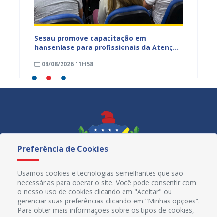
ficação
Sesau promove capacitação em
Juazeir
azeiro
hanseníase para profissionais da Atenção
Penha 
Primária de Juazeiro
lançam
08/08/2026 11H58
08/08
Não En
Preferência de Cookies
Usamos cookies e tecnologias semelhantes que são
necessárias para operar o site. Você pode consentir com
o nosso uso de cookies clicando em "Aceitar" ou
gerenciar suas preferências clicando em “Minhas opções”.
Para obter mais informações sobre os tipos de cookies,