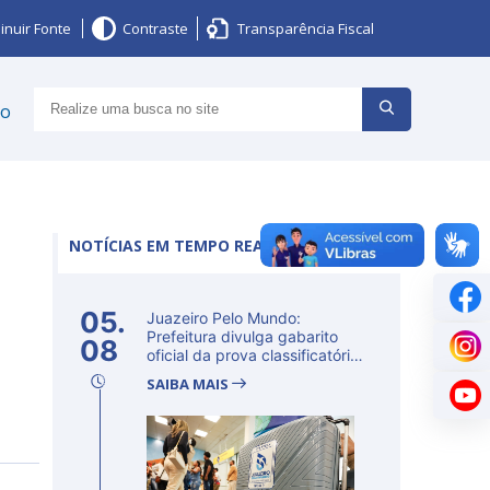
inuir Fonte
Contraste
Transparência Fiscal
ço
NOTÍCIAS EM TEMPO REAL
05.
Juazeiro Pelo Mundo:
Prefeitura divulga gabarito
08
oficial da prova classificatória
ne...
SAIBA MAIS