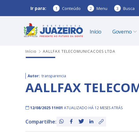
Ir para:
1
Conteúdo
2
Menu
3
Busca
Início
Governo
Início
AALLFAX TELECOMUNICACOES LTDA
Autor:
transparencia
AALLFAX TELECO
12/08/2025 11H01
ATUALIZADO HÁ 12 MESES ATRÁS
Compartilhe: