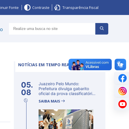
inuir Fonte
Contraste
Transparência Fiscal
ço
NOTÍCIAS EM TEMPO REAL
05.
Juazeiro Pelo Mundo:
Prefeitura divulga gabarito
08
oficial da prova classificatória
ne...
SAIBA MAIS