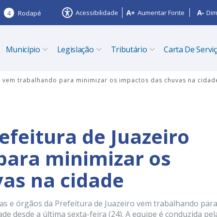
Acessibilidade
Aumentar Fonte
Dim
4
Rodapé
Município
Legislação
Tributário
Carta De Servi
ro vem trabalhando para minimizar os impactos das chuvas na cidad
efeitura de Juazeiro
para minimizar os
as na cidade
as e órgãos da Prefeitura de Juazeiro vem trabalhando par
e desde a última sexta-feira (24). A equipe é conduzida pel