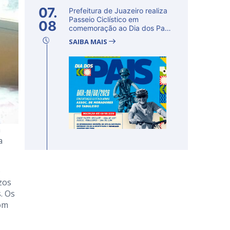
07.
Prefeitura de Juazeiro realiza
Passeio Ciclístico em
08
comemoração ao Dia dos Pais
n...
SAIBA MAIS
a
a
o
zos
. Os
com