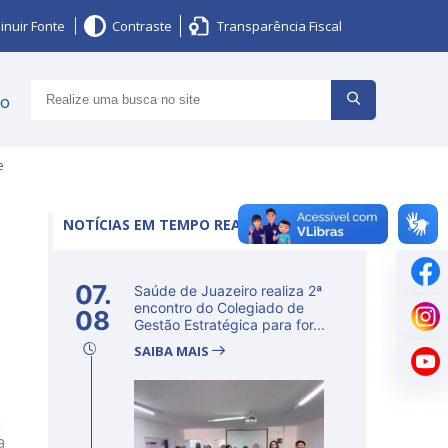
inuir Fonte
Contraste
Transparência Fiscal
ço
e
NOTÍCIAS EM TEMPO REAL
07.
Saúde de Juazeiro realiza 2ª
encontro do Colegiado de
08
Gestão Estratégica para for...
SAIBA MAIS
a
a