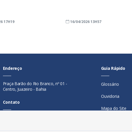
26 17H19
16/04/2026 13H57
Endereço
Guia Rápido
Praça Barão do Rio Branco, nº 01 -
Glossário
Centro, Juazeiro - Bahia
Ouvidoria
Contato
Mapa do Site
Telefone:
74 98846-0016
Perguntas Freq
Email:
ouvidoria@juazeiro.ba.gov.br