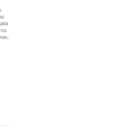
s
as
pada
ros.
mas,