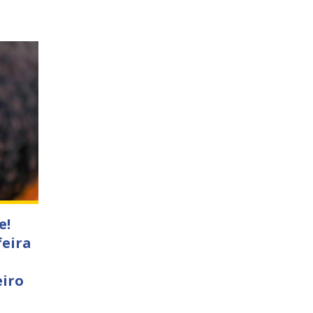
e!
feira
eiro