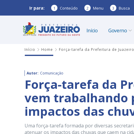
Ir para:
1
Conteúdo
2
Menu
3
Busca
Início
Governo
Início
Home
Força-tarefa da Prefeitura de Juazei
Autor:
Comunicação
Força-tarefa da Pr
vem trabalhando 
impactos das chuv
Uma força-tarefa formada por diversas secretari
atenuar os impactos das chuvas que caem na cidad