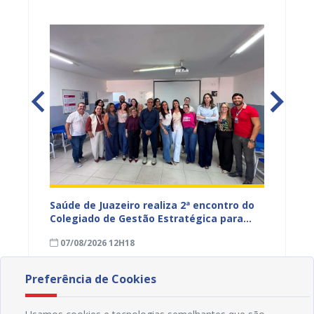
Saúde de Juazeiro realiza 2ª encontro do
Saúde 
nças
Colegiado de Gestão Estratégica para
com aç
fortalecer planejamento e
voltad
07/08/2026 12H18
07/08
monitoramento do SUS
Preferência de Cookies