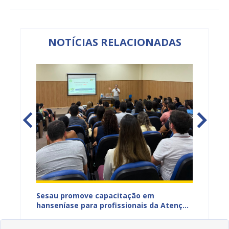
NOTÍCIAS RELACIONADAS
ficação
Sesau promove capacitação em
Sesau 
azeiro
hanseníase para profissionais da Atenção
progra
Primária de Juazeiro
determ
08/08/2026 11H58
07/08