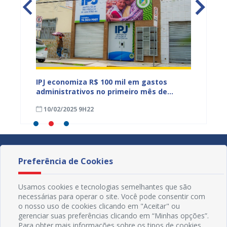
eiro,
IPJ economiza R$ 100 mil em gastos
Serviç
asep
administrativos no primeiro mês de
rede d
gestão
pelas 
10/02/2025 9H22
31/01
Preferência de Cookies
Usamos cookies e tecnologias semelhantes que são
necessárias para operar o site. Você pode consentir com
o nosso uso de cookies clicando em "Aceitar" ou
gerenciar suas preferências clicando em “Minhas opções”.
Para obter mais informações sobre os tipos de cookies,