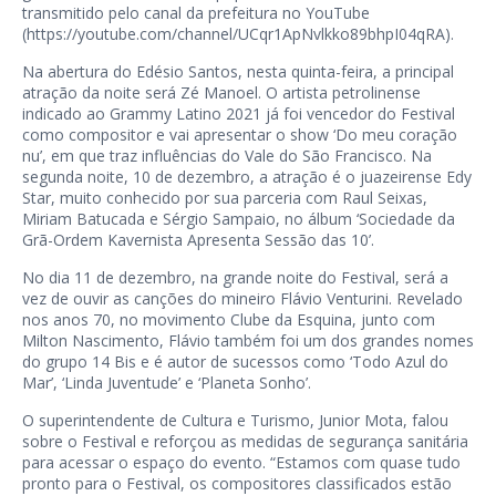
transmitido pelo canal da prefeitura no YouTube
(https://youtube.com/channel/UCqr1ApNvlkko89bhpI04qRA).
Na abertura do Edésio Santos, nesta quinta-feira, a principal
atração da noite será Zé Manoel. O artista petrolinense
indicado ao Grammy Latino 2021 já foi vencedor do Festival
como compositor e vai apresentar o show ‘Do meu coração
nu’, em que traz influências do Vale do São Francisco. Na
segunda noite, 10 de dezembro, a atração é o juazeirense Edy
Star, muito conhecido por sua parceria com Raul Seixas,
Miriam Batucada e Sérgio Sampaio, no álbum ‘Sociedade da
Grã-Ordem Kavernista Apresenta Sessão das 10’.
No dia 11 de dezembro, na grande noite do Festival, será a
vez de ouvir as canções do mineiro Flávio Venturini. Revelado
nos anos 70, no movimento Clube da Esquina, junto com
Milton Nascimento, Flávio também foi um dos grandes nomes
do grupo 14 Bis e é autor de sucessos como ‘Todo Azul do
Mar’, ‘Linda Juventude’ e ‘Planeta Sonho’.
O superintendente de Cultura e Turismo, Junior Mota, falou
sobre o Festival e reforçou as medidas de segurança sanitária
para acessar o espaço do evento. “Estamos com quase tudo
pronto para o Festival, os compositores classificados estão