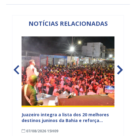
NOTÍCIAS RELACIONADAS
reúne
Juazeiro integra a lista dos 20 melhores
Prefeit
anos em
destinos juninos da Bahia e reforça
Ciclís
protagonismo no turismo cultural
Pais n
07/08/2026 15H09
07/08