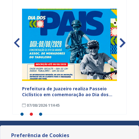
hores
Prefeitura de Juazeiro realiza Passeio
I Enco
a
Ciclístico em comemoração ao Dia dos
do Rio 
Pais neste domingo (9)
debate
07/08/2026 11H45
30/07
Preferência de Cookies