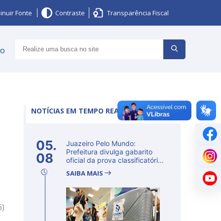
inuir Fonte
Contraste
Transparência Fiscal
ço
NOTÍCIAS EM TEMPO REAL
05.
Juazeiro Pelo Mundo:
Prefeitura divulga gabarito
08
oficial da prova classificatória
ne...
SAIBA MAIS
6)