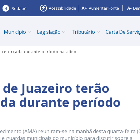
Acessibilidade
Aumentar Fonte
Dim
4
Rodapé
Município
Legislação
Tributário
Carta De Servi
a reforçada durante período natalino
 de Juazeiro terão
da durante período
ecimento (AMA) reuniram-se na manhã desta quarta-feira (
 e guardas municipais do município para discutir sobre a