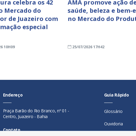
tura celebra os 42
AMA promove ação d
o Mercado do
saúde, beleza e bem-e
or de Juazeiro com
no Mercado do Produ
mação especial
26 10H09
25/07/2026 17H42
Endereço
Guia Rápido
Praça Barão do Rio Branco, nº 01 -
Glossário
Centro, Juazeiro - Bahia
Ouvidoria
Contato