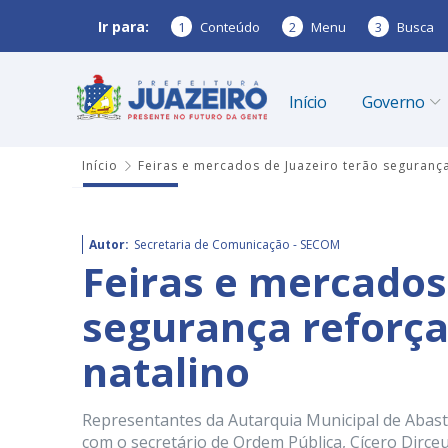
Ir para:
1
Conteúdo
2
Menu
3
Busca
Início
Governo
Início
Feiras e mercados de Juazeiro terão seguranç
Autor:
Secretaria de Comunicação - SECOM
Feiras e mercados
segurança reforça
natalino
Representantes da Autarquia Municipal de Abast
com o secretário de Ordem Pública, Cícero Dirceu