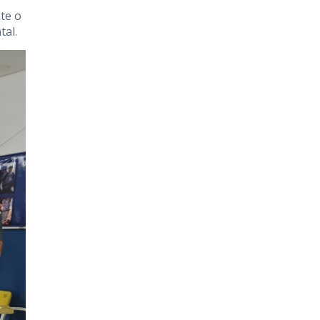
te o
tal.