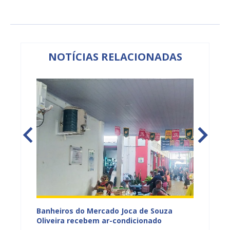
NOTÍCIAS RELACIONADAS
tos
Banheiros do Mercado Joca de Souza
Prefei
ardim
Oliveira recebem ar-condicionado
do Pro