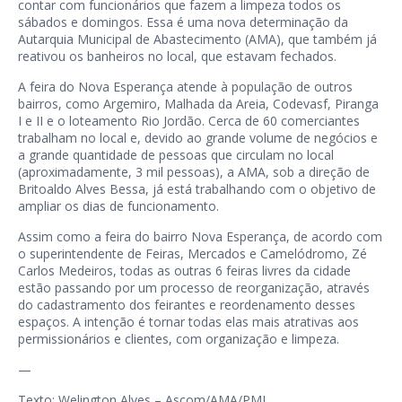
contar com funcionários que fazem a limpeza todos os
sábados e domingos. Essa é uma nova determinação da
Autarquia Municipal de Abastecimento (AMA), que também já
reativou os banheiros no local, que estavam fechados.
A feira do Nova Esperança atende à população de outros
bairros, como Argemiro, Malhada da Areia, Codevasf, Piranga
I e II e o loteamento Rio Jordão. Cerca de 60 comerciantes
trabalham no local e, devido ao grande volume de negócios e
a grande quantidade de pessoas que circulam no local
(aproximadamente, 3 mil pessoas), a AMA, sob a direção de
Britoaldo Alves Bessa, já está trabalhando com o objetivo de
ampliar os dias de funcionamento.
Assim como a feira do bairro Nova Esperança, de acordo com
o superintendente de Feiras, Mercados e Camelódromo, Zé
Carlos Medeiros, todas as outras 6 feiras livres da cidade
estão passando por um processo de reorganização, através
do cadastramento dos feirantes e reordenamento desses
espaços. A intenção é tornar todas elas mais atrativas aos
permissionários e clientes, com organização e limpeza.
—
Texto: Welington Alves – Ascom/AMA/PMJ