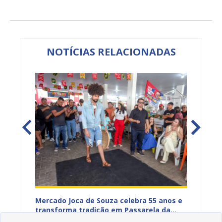
NOTÍCIAS RELACIONADAS
Mercado Joca de Souza celebra 55 anos e
Prefei
transforma tradição em Passarela da
para a
inhões
Moda para valorizar o comércio popular
acesso