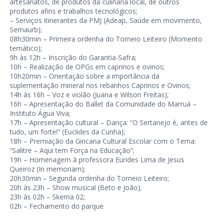
artesanatos, de produtos da culinária local, de outros
produtos afins e trabalhos tecnológicos;
– Serviços itinerantes da PMJ (Adeap, Saúde em movimento,
Semaurb);
08h30min – Primeira ordenha do Torneio Leiteiro (Momento
temático);
9h às 12h – Inscrição do Garantia-Safra;
10h – Realização de OPGs em caprinos e ovinos;
10h20min – Orientação sobre a importância da
suplementação mineral nos rebanhos Caprinos e Ovinos;
14h às 16h – Voz e violão (Juana e Wilson Freitas);
16h – Apresentação do Ballet da Comunidade do Marruá –
Instituto Água Viva;
17h – Apresentação cultural – Dança: “O Sertanejo é, antes de
tudo, um forte!” (Euclides da Cunha);
18h – Premiação da Gincana Cultural Escolar com o Tema:
“Salitre – Aqui tem Força na Educação”;
19h – Homenagem à professora Eurides Lima de Jesus
Queiroz (In memoriam);
20h30min – Segunda ordenha do Torneio Leiteiro;
20h às 23h – Show musical (Beto e João);
23h às 02h – Skema 02;
02h – Fechamento do parque