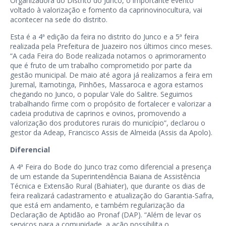
Organizadora do Distrito do Junco, o importante evento
voltado à valorização e fomento da caprinovinocultura, vai
acontecer na sede do distrito.
Esta é a 4ª edição da feira no distrito do Junco e a 5ª feira
realizada pela Prefeitura de Juazeiro nos últimos cinco meses.
“A cada Feira do Bode realizada notamos o aprimoramento
que é fruto de um trabalho comprometido por parte da
gestão municipal. De maio até agora já realizamos a feira em
Juremal, Itamotinga, Pinhões, Massaroca e agora estamos
chegando no Junco, o popular Vale do Salitre. Seguimos
trabalhando firme com o propósito de fortalecer e valorizar a
cadeia produtiva de caprinos e ovinos, promovendo a
valorização dos produtores rurais do município”, declarou o
gestor da Adeap, Francisco Assis de Almeida (Assis da Apolo).
Diferencial
A 4ª Feira do Bode do Junco traz como diferencial a presença
de um estande da Superintendência Baiana de Assistência
Técnica e Extensão Rural (Bahiater), que durante os dias de
feira realizará cadastramento e atualização do Garantia-Safra,
que está em andamento, e também regularização da
Declaração de Aptidão ao Pronaf (DAP). “Além de levar os
serviços para a comunidade, a ação possibilita o