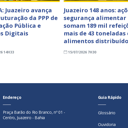
: Juazeiro avança
Juazeiro 148 anos: açõ
ruturação da PPP de
segurança alimentar
ação Pública e
somam 189 mil refeiç
s Digitais
mais de 43 toneladas
alimentos distribuíd
26 14H33
15/07/2026 7H30
Endereço
Guia Rápido
Praça Barão do Rio Branco, nº 01 -
Glossário
Centro, Juazeiro - Bahia
Ouvidoria