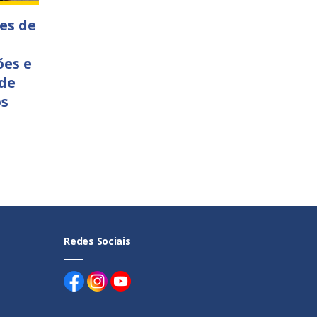
es de
ões e
 de
os
Redes Sociais