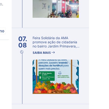
o,
rno
07.
Feira Solidária da AMA
promove ação de cidadania
08
no bairro Jardim Primavera,
em Ju...
SAIBA MAIS