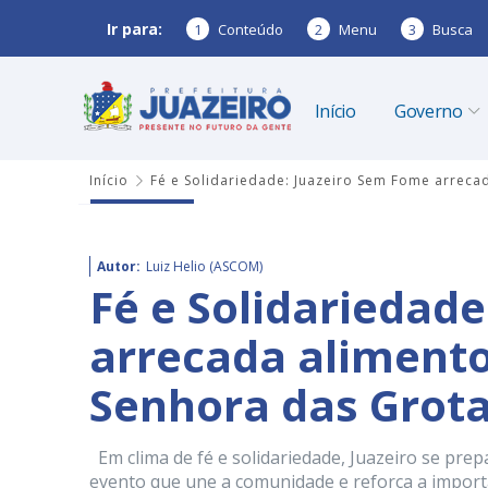
Ir para:
1
Conteúdo
2
Menu
3
Busca
Início
Governo
Início
Fé e Solidariedade: Juazeiro Sem Fome arrecad
Autor:
Luiz Helio (ASCOM)
Fé e Solidariedad
arrecada alimento
Senhora das Grotas
Em clima de fé e solidariedade, Juazeiro se pre
evento que une a comunidade e reforça a importâ