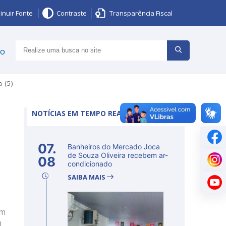
inuir Fonte
Contraste
Transparência Fiscal
ço
 (5)
NOTÍCIAS EM TEMPO REAL
07.
Banheiros do Mercado Joca
de Souza Oliveira recebem ar-
08
condicionado
SAIBA MAIS
um
m