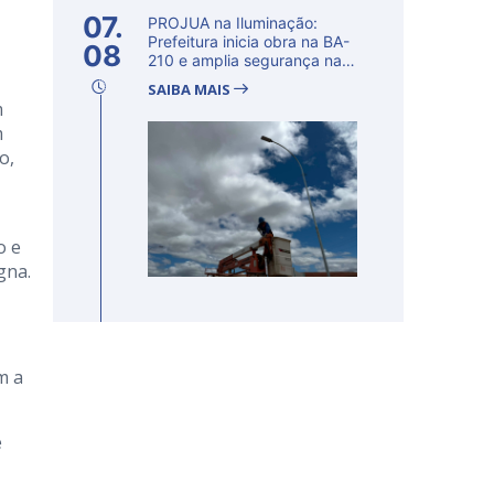
07.
PROJUA na Iluminação:
Prefeitura inicia obra na BA-
08
210 e amplia segurança na
regi�...
SAIBA MAIS
m
m
o,
o e
gna.
m a
e