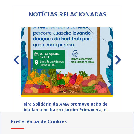
NOTÍCIAS RELACIONADAS
ia da
Feira Solidária da AMA promove ação de
“Não E
cidadania no bairro Jardim Primavera, em
Juazei
ssa,
Juazeiro
consci
07/08/2026 16H37
07/08
Preferência de Cookies
violên