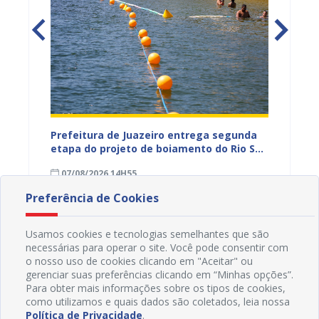
hores
Prefeitura de Juazeiro entrega segunda
Prefeit
a
etapa do projeto de boiamento do Rio São
Ciclís
Francisco e amplia segurança nas áreas
Pais n
07/08/2026 14H55
07/08
de banho
Preferência de Cookies
Usamos cookies e tecnologias semelhantes que são
necessárias para operar o site. Você pode consentir com
o nosso uso de cookies clicando em "Aceitar" ou
gerenciar suas preferências clicando em “Minhas opções”.
Para obter mais informações sobre os tipos de cookies,
como utilizamos e quais dados são coletados, leia nossa
Política de Privacidade
.