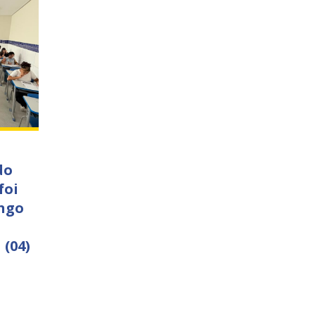
do
foi
ngo
 (04)