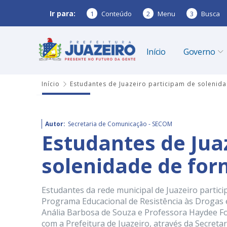
Ir para:
1
Conteúdo
2
Menu
3
Busca
Início
Governo
Início
Estudantes de Juazeiro participam de solenid
Autor:
Secretaria de Comunicação - SECOM
Estudantes de Jua
solenidade de for
Estudantes da rede municipal de Juazeiro partici
Programa Educacional de Resistência às Drogas e
Anália Barbosa de Souza e Professora Haydee Fon
com a Prefeitura de Juazeiro, através da Secretar