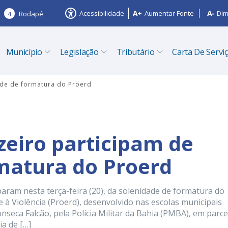
Acessibilidade
Aumentar Fonte
Dim
4
Rodapé
Município
Legislação
Tributário
Carta De Servi
ade de formatura do Proerd
zeiro participam de
matura do Proerd
param nesta terça-feira (20), da solenidade de formatura do
 à Violência (Proerd), desenvolvido nas escolas municipais
seca Falcão, pela Polícia Militar da Bahia (PMBA), em parce
ia de […]