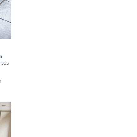
da
ltos
m