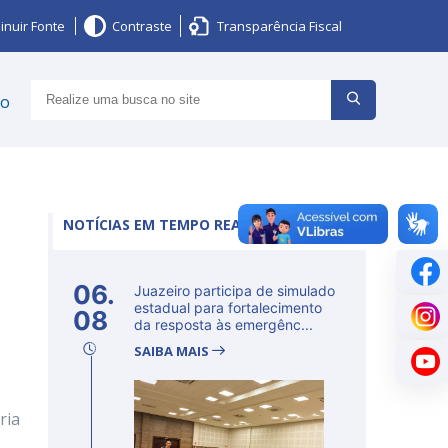
inuir Fonte
Contraste
Transparência Fiscal
ço
NOTÍCIAS EM TEMPO REAL
06.
Juazeiro participa de simulado
estadual para fortalecimento
08
da resposta às emergênc...
SAIBA MAIS
ria