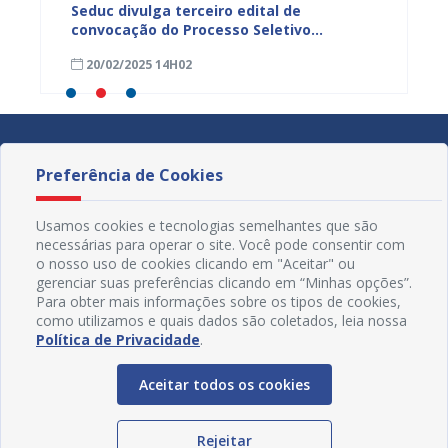
scola
Seduc divulga terceiro edital de
Já est
 ex-
convocação do Processo Seletivo
salári
Simplificado
munici
20/02/2025 14H02
20/02
Preferência de Cookies
Usamos cookies e tecnologias semelhantes que são
necessárias para operar o site. Você pode consentir com
o nosso uso de cookies clicando em "Aceitar" ou
gerenciar suas preferências clicando em “Minhas opções”.
Para obter mais informações sobre os tipos de cookies,
como utilizamos e quais dados são coletados, leia nossa
Política de Privacidade
.
Aceitar todos os cookies
Redes Sociais
Rejeitar