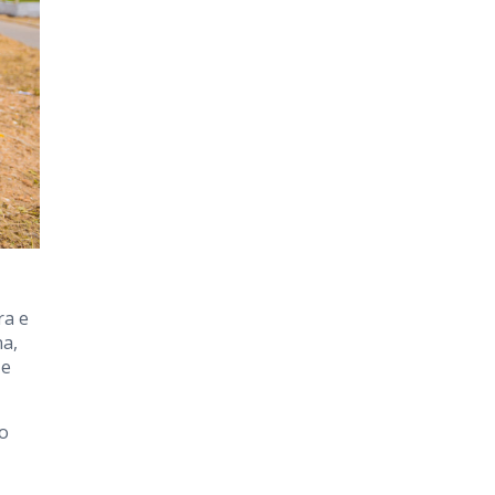
ra e
na,
 e
fo