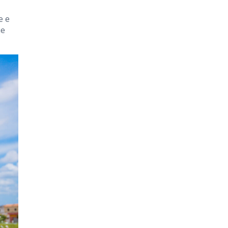
e e
ue