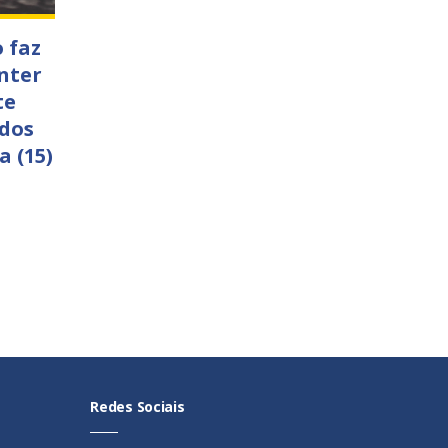
 faz
nter
te
 dos
a (15)
Redes Sociais