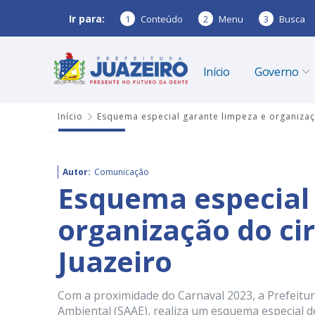
Ir para:
1
Conteúdo
2
Menu
3
Busca
Início
Governo
Início
Esquema especial garante limpeza e organizaç
Autor:
Comunicação
Esquema especial 
organização do ci
Juazeiro
Com a proximidade do Carnaval 2023, a Prefeitur
Ambiental (SAAE), realiza um esquema especial de 