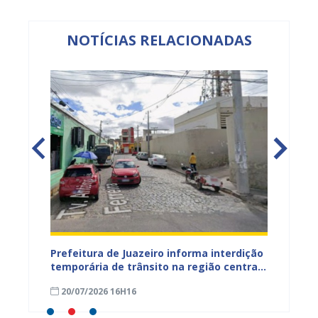
NOTÍCIAS RELACIONADAS
ão
Prefeitura de Juazeiro informa interdição
Prefei
temporária de trânsito na região central
públic
para obras de pavimentação asfáltica
bairro
20/07/2026 16H16
09/07