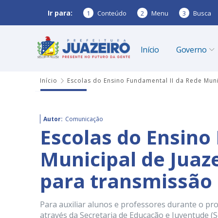
Ir para:
1
Conteúdo
2
Menu
3
Busca
Início
Governo
Início
Escolas do Ensino Fundamental II da Rede Mun
Autor:
Comunicação
Escolas do Ensino
Municipal de Juaz
para transmissão 
Para auxiliar alunos e professores durante o pr
através da Secretaria de Educação e Juventude (S