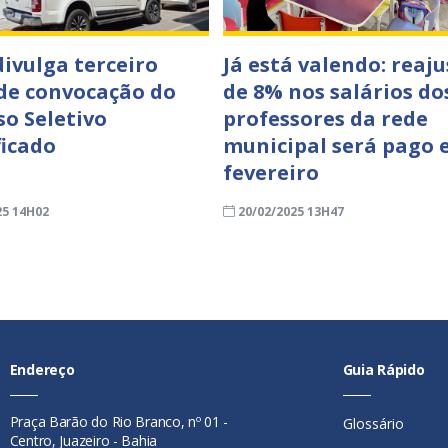
divulga terceiro
Já está valendo: reaju
 de convocação do
de 8% nos salários do
so Seletivo
professores da rede
ficado
municipal será pago
fevereiro
25 14H02
20/02/2025 13H47
Endereço
Guia Rápido
Praça Barão do Rio Branco, nº 01 -
Glossário
Centro, Juazeiro - Bahia