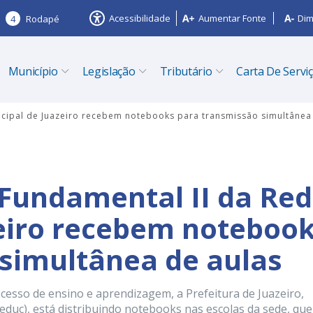
Acessibilidade
Aumentar Fonte
Dim
4
Rodapé
Município
Legislação
Tributário
Carta De Servi
icipal de Juazeiro recebem notebooks para transmissão simultânea
 Fundamental II da Re
eiro recebem noteboo
simultânea de aulas
ocesso de ensino e aprendizagem, a Prefeitura de Juazeiro,
educ), está distribuindo notebooks nas escolas da sede, que