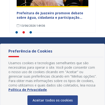
jetos
Prefeitura de Juazeiro promove debate
Prefeit
ua na
sobre água, cidadania e participação
para m
social e fortalece diálogo com
parali
13/06/2026 14H36
15/05
comunidades urbanas e rurais
sexta-f
Preferência de Cookies
Usamos cookies e tecnologias semelhantes que são
necessárias para operar o site. Você pode consentir com
o nosso uso de cookies clicando em "Aceitar" ou
gerenciar suas preferências clicando em “Minhas opções”.
Para obter mais informações sobre os tipos de cookies,
como utilizamos e quais dados são coletados, leia nossa
Política de Privacidade
.
Aceitar todos os cookies