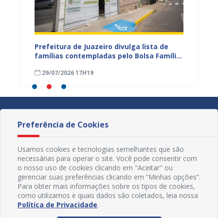
eiro
Prefeitura de Juazeiro divulga lista de
Campan
 para
famílias contempladas pelo Bolsa Família
sexta-f
a
em agosto
Civil d
29/07/2026 17H19
16/04
Preferência de Cookies
Usamos cookies e tecnologias semelhantes que são
necessárias para operar o site. Você pode consentir com
o nosso uso de cookies clicando em "Aceitar" ou
gerenciar suas preferências clicando em “Minhas opções”.
Para obter mais informações sobre os tipos de cookies,
como utilizamos e quais dados são coletados, leia nossa
Política de Privacidade
.