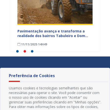
na Dias
Pavimentação avança e transforma a
Gestor
a
realidade dos bairros Tabuleiro e Dom
técnic
a,
José Rodrigues em Juazeiro
para a
11/11/2025 14H49
08/11
Preferência de Cookies
Usamos cookies e tecnologias semelhantes que são
necessárias para operar o site. Você pode consentir com
o nosso uso de cookies clicando em "Aceitar" ou
gerenciar suas preferências clicando em “Minhas opções”.
Para obter mais informações sobre os tipos de cookies,