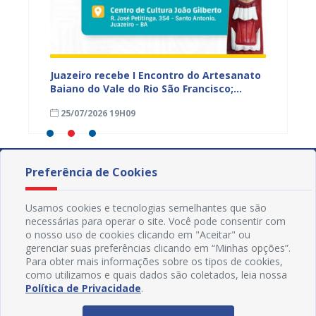
 Vale
Juazeiro recebe I Encontro do Artesanato
Prefeit
r e
Baiano do Vale do Rio São Francisco;
prelim
inscrições estão abertas
prazo 
25/07/2026 19H09
23/07
Preferência de Cookies
Usamos cookies e tecnologias semelhantes que são
necessárias para operar o site. Você pode consentir com
o nosso uso de cookies clicando em "Aceitar" ou
gerenciar suas preferências clicando em “Minhas opções”.
Para obter mais informações sobre os tipos de cookies,
como utilizamos e quais dados são coletados, leia nossa
Política de Privacidade
.