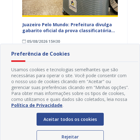
EB e
Juazeiro Pelo Mundo: Prefeitura divulga
Juazeir
mos
gabarito oficial da prova classificatória
do inte
nesta quarta (05)
neste 
05/08/2026 15H30
03/08
divulg
Preferência de Cookies
Usamos cookies e tecnologias semelhantes que são
necessárias para operar o site. Você pode consentir com
o nosso uso de cookies clicando em "Aceitar" ou
gerenciar suas preferências clicando em “Minhas opções”.
Para obter mais informações sobre os tipos de cookies,
como utilizamos e quais dados são coletados, leia nossa
Política de Privacidade
.
Aceitar todos os cookies
Rejeitar