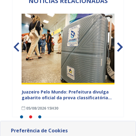
NOTÍCIAS RELACIONADAS
EB e
Juazeiro Pelo Mundo: Prefeitura divulga
Juazeir
mos
gabarito oficial da prova classificatória
do inte
nesta quarta (05)
neste 
05/08/2026 15H30
03/08
divulg
Preferência de Cookies