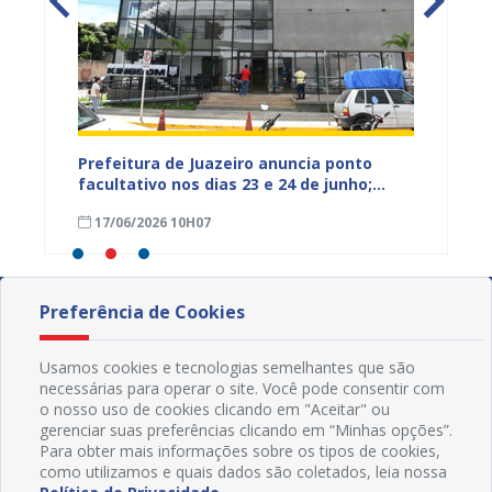
to
Prefeitura de Juazeiro anuncia ponto
Mutirã
as
facultativo nos dias 23 e 24 de junho;
fundiá
serviços essenciais serão mantidos
escrit
17/06/2026 10H07
10/06
Preferência de Cookies
Usamos cookies e tecnologias semelhantes que são
necessárias para operar o site. Você pode consentir com
o nosso uso de cookies clicando em "Aceitar" ou
gerenciar suas preferências clicando em “Minhas opções”.
Para obter mais informações sobre os tipos de cookies,
como utilizamos e quais dados são coletados, leia nossa