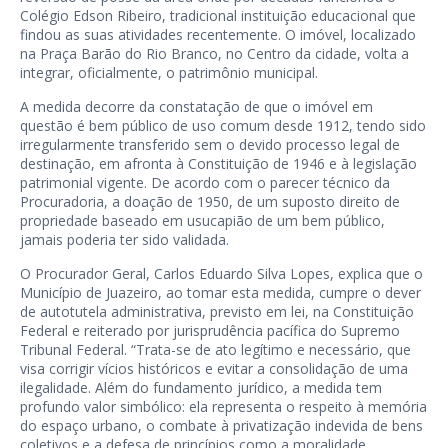
Colégio Edson Ribeiro, tradicional instituição educacional que
findou as suas atividades recentemente. O imóvel, localizado
na Praça Barão do Rio Branco, no Centro da cidade, volta a
integrar, oficialmente, o patrimônio municipal.
A medida decorre da constatação de que o imóvel em
questão é bem público de uso comum desde 1912, tendo sido
irregularmente transferido sem o devido processo legal de
destinação, em afronta à Constituição de 1946 e à legislação
patrimonial vigente. De acordo com o parecer técnico da
Procuradoria, a doação de 1950, de um suposto direito de
propriedade baseado em usucapião de um bem público,
jamais poderia ter sido validada.
O Procurador Geral, Carlos Eduardo Silva Lopes, explica que o
Município de Juazeiro, ao tomar esta medida, cumpre o dever
de autotutela administrativa, previsto em lei, na Constituição
Federal e reiterado por jurisprudência pacífica do Supremo
Tribunal Federal. “Trata-se de ato legítimo e necessário, que
visa corrigir vícios históricos e evitar a consolidação de uma
ilegalidade. Além do fundamento jurídico, a medida tem
profundo valor simbólico: ela representa o respeito à memória
do espaço urbano, o combate à privatização indevida de bens
coletivos e a defesa de princípios como a moralidade