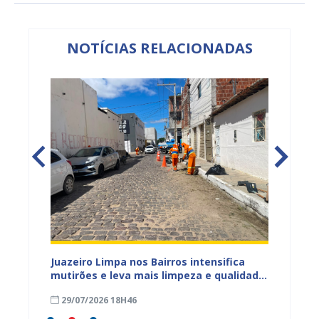
NOTÍCIAS RELACIONADAS
ura
Juazeiro Limpa nos Bairros intensifica
Juazei
 a
mutirões e leva mais limpeza e qualidade
equipe
de vida à população
limpez
29/07/2026 18H46
07/07