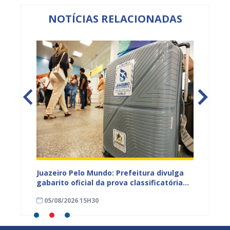
NOTÍCIAS RELACIONADAS
EB e
Juazeiro Pelo Mundo: Prefeitura divulga
Juazeir
mos
gabarito oficial da prova classificatória
do inte
nesta quarta (05)
neste 
05/08/2026 15H30
03/08
divulg