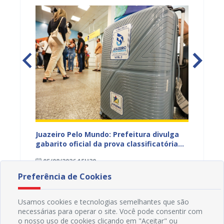
EB e
Juazeiro Pelo Mundo: Prefeitura divulga
Juazeir
mos
gabarito oficial da prova classificatória
do inte
nesta quarta (05)
neste 
05/08/2026 15H30
03/08
divulg
Preferência de Cookies
Usamos cookies e tecnologias semelhantes que são
necessárias para operar o site. Você pode consentir com
o nosso uso de cookies clicando em "Aceitar" ou