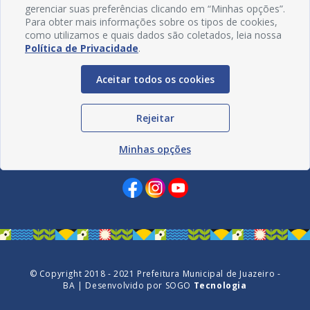
gerenciar suas preferências clicando em “Minhas opções”.
Para obter mais informações sobre os tipos de cookies,
como utilizamos e quais dados são coletados, leia nossa
Política de Privacidade
.
Aceitar todos os cookies
Rejeitar
Redes Sociais
Minhas opções
© Copyright 2018 - 2021 Prefeitura Municipal de Juazeiro -
BA | Desenvolvido por
SOGO
Tecnologia