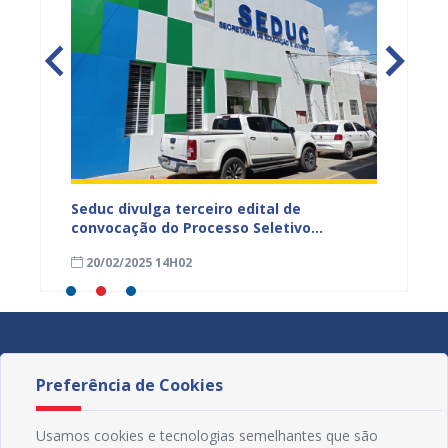
scola
Seduc divulga terceiro edital de
Já est
 ex-
convocação do Processo Seletivo
salári
Simplificado
munici
20/02/2025 14H02
20/02
Preferência de Cookies
Usamos cookies e tecnologias semelhantes que são