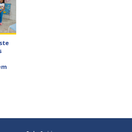
ste
s
 em