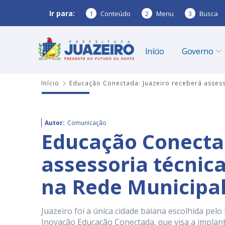
Ir para:
1
Conteúdo
2
Menu
3
Busca
Início
Governo
Início
Educação Conectada: Juazeiro receberá assess
Autor:
Comunicação
Educação Conectad
assessoria técnica
na Rede Municipa
Juazeiro foi a única cidade baiana escolhida pe
Inovação Educação Conectada, que visa a implant