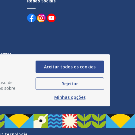
Redes Sociais
uentes
egação
Aceitar todos os cookies
acidade
 uso de
Rejeitar
es sobre
Minhas opções
GO
Tecnologia