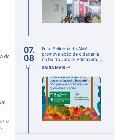
07.
Feira Solidária da AMA
promove ação de cidadania
ma de
08
no bairro Jardim Primavera,
em Ju...
SAIBA MAIS
al,
ar a
s