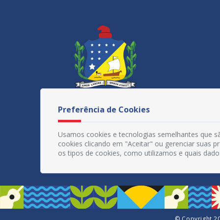
Preferência de Cookies
Usamos cookies e tecnologias semelhantes que sã
cookies clicando em "Aceitar" ou gerenciar suas 
os tipos de cookies, como utilizamos e quais dado
© Copyright 20