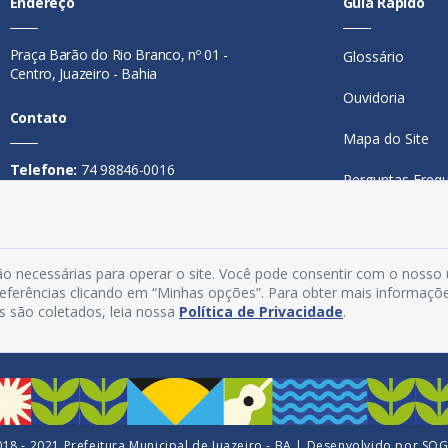
Endereço
Guia Rápido
Praça Barão do Rio Branco, nº 01 -
Glossário
Centro, Juazeiro - Bahia
Ouvidoria
Contato
Mapa do Site
Telefone:
74 98846-0016
Perguntas Freq
Email:
ouvidoria@juazeiro.ba.gov.br
Manual de Nav
Horário De Funcionamento
Política de Priv
o necessárias para operar o site. Você pode consentir com o nosso
Segunda a sexta-feira, das 08h às
preferências clicando em “Minhas opções”. Para obter mais informaçõ
Acesso Interno
14h
s são coletados, leia nossa
Política de Privacidade
.
18 - 2021 Prefeitura Municipal de Juazeiro - BA | Desenvolvido por
SO