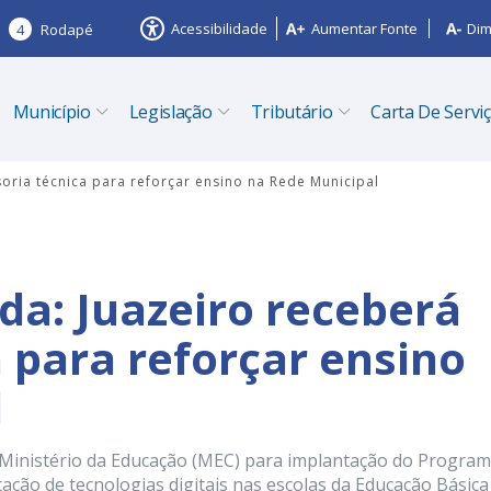
Acessibilidade
Aumentar Fonte
Dim
4
Rodapé
Município
Legislação
Tributário
Carta De Servi
oria técnica para reforçar ensino na Rede Municipal
a: Juazeiro receberá
 para reforçar ensino
l
lo Ministério da Educação (MEC) para implantação do Progra
ação de tecnologias digitais nas escolas da Educação Básica