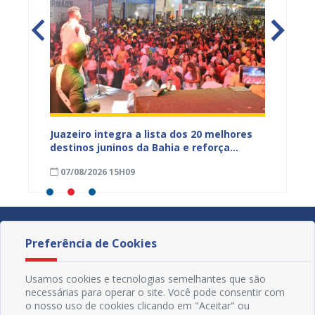
reúne
Juazeiro integra a lista dos 20 melhores
Prefeit
anos em
destinos juninos da Bahia e reforça
Ciclís
protagonismo no turismo cultural
Pais n
07/08/2026 15H09
07/08
Preferência de Cookies
Usamos cookies e tecnologias semelhantes que são
necessárias para operar o site. Você pode consentir com
o nosso uso de cookies clicando em "Aceitar" ou