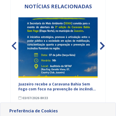
NOTÍCIAS RELACIONADAS
cadores
Juazeiro recebe a Caravana Bahia Sem
Um rio
Fogo com foco na prevenção de incêndios
Velho 
florestais
cultur
03/07/2026 8H33
04/06
Preferência de Cookies