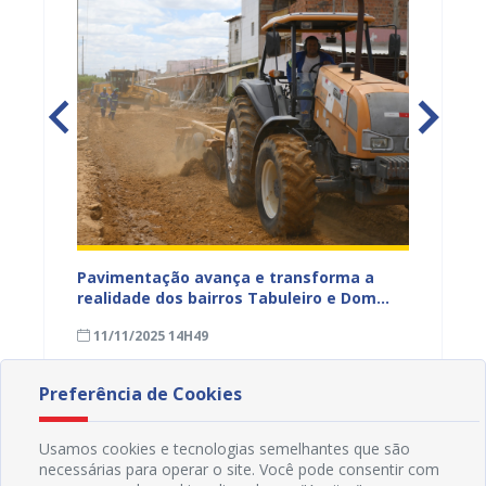
na Dias
Pavimentação avança e transforma a
Gestor
a
realidade dos bairros Tabuleiro e Dom
técnic
a,
José Rodrigues em Juazeiro
para a
11/11/2025 14H49
08/11
Preferência de Cookies
Usamos cookies e tecnologias semelhantes que são
necessárias para operar o site. Você pode consentir com