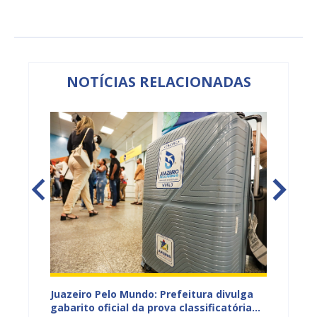
NOTÍCIAS RELACIONADAS
EB e
Juazeiro Pelo Mundo: Prefeitura divulga
Juazeir
mos
gabarito oficial da prova classificatória
do inte