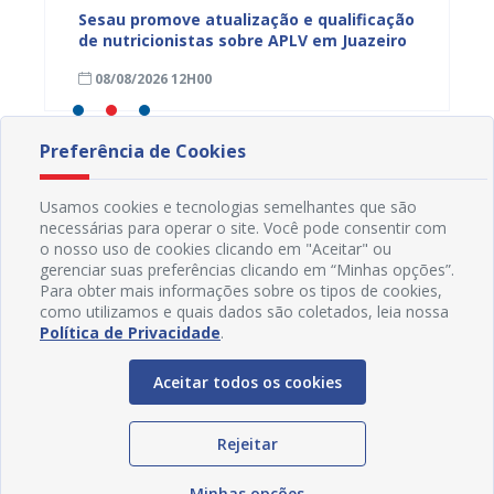
Sesau promove atualização e qualificação
Sesau 
de nutricionistas sobre APLV em Juazeiro
hansen
ação
Primár
08/08/2026 12H00
08/08
Preferência de Cookies
Usamos cookies e tecnologias semelhantes que são
necessárias para operar o site. Você pode consentir com
o nosso uso de cookies clicando em "Aceitar" ou
gerenciar suas preferências clicando em “Minhas opções”.
Para obter mais informações sobre os tipos de cookies,
como utilizamos e quais dados são coletados, leia nossa
Política de Privacidade
.
Aceitar todos os cookies
Rejeitar
Redes Sociais
Minhas opções