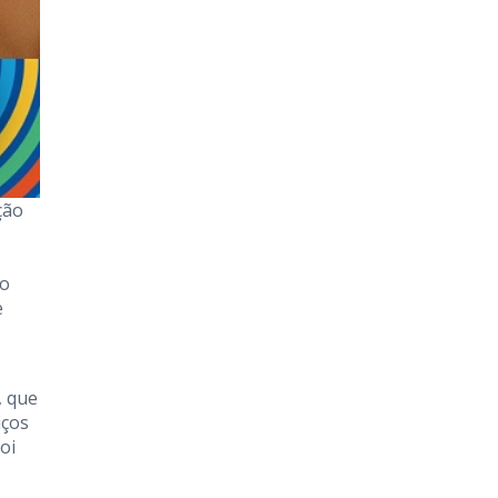
ção
do
e
, que
iços
oi