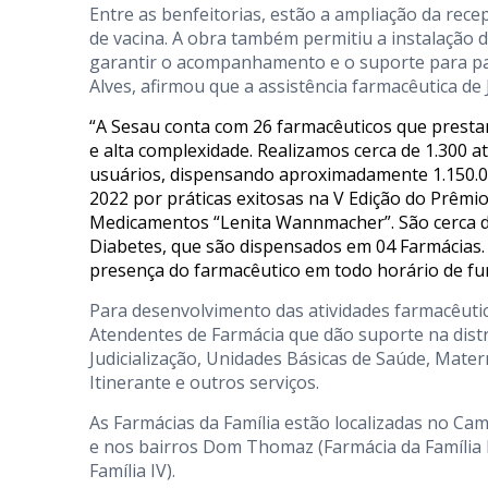
Entre as benfeitorias, estão a ampliação da rec
de vacina. A obra também permitiu a instalação 
garantir o acompanhamento e o suporte para paci
Alves, afirmou que a assistência farmacêutica de 
“A Sesau conta com 26 farmacêuticos que prestam
e alta complexidade. Realizamos cerca de 1.300 
usuários, dispensando aproximadamente 1.150.00
2022 por práticas exitosas na V Edição do Prêmi
Medicamentos “Lenita Wannmacher”. São cerca 
Diabetes, que são dispensados em 04 Farmácias.
presença do farmacêutico em todo horário de f
Para desenvolvimento das atividades farmacêuti
Atendentes de Farmácia que dão suporte na distr
Judicialização, Unidades Básicas de Saúde, Mate
Itinerante e outros serviços.
As Farmácias da Família estão localizadas no Ca
e nos bairros Dom Thomaz (Farmácia da Família I),
Família IV).