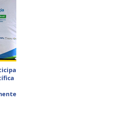
ticipa
ífica
mente