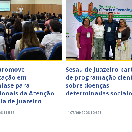
 promove
Sesau de Juazeiro par
tação em
de programação cient
íase para
sobre doenças
sionais da Atenção
determinadas social
ia de Juazeiro
26 11H58
07/08/2026 12H25