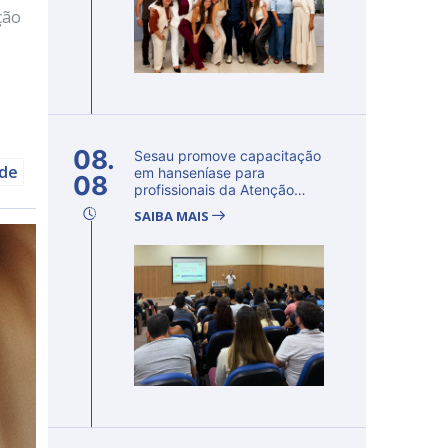
ção
08.
Sesau promove capacitação
úde
em hanseníase para
08
profissionais da Atenção
Primária...
SAIBA MAIS