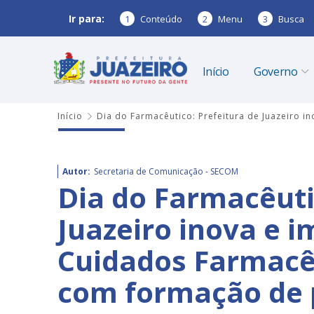
Ir para:
1
Conteúdo
2
Menu
3
Busca
Início
Governo
Início
Dia do Farmacêutico: Prefeitura de Juazeiro 
Autor:
Secretaria de Comunicação - SECOM
Dia do Farmacêuti
Juazeiro inova e 
Cuidados Farmacêu
com formação de p