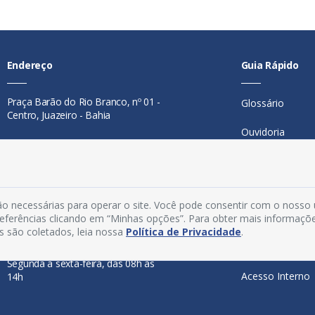
Endereço
Guia Rápido
Praça Barão do Rio Branco, nº 01 -
Glossário
Centro, Juazeiro - Bahia
Ouvidoria
Contato
Mapa do Site
Telefone:
74 98846-0016
Perguntas Freq
Email:
ouvidoria@juazeiro.ba.gov.br
o necessárias para operar o site. Você pode consentir com o nosso
Manual de Nav
preferências clicando em “Minhas opções”. Para obter mais informaçõ
Horário De Funcionamento
s são coletados, leia nossa
Política de Privacidade
.
Política de Priv
Segunda a sexta-feira, das 08h às
Acesso Interno
14h