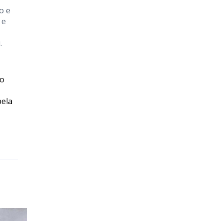
o e
 e
.
ão
pela