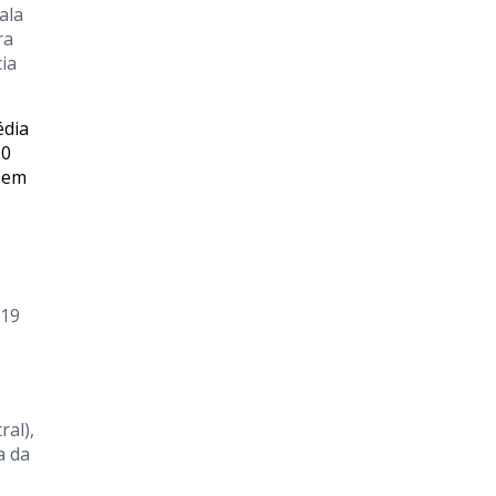
ala
ra
ia
édia
00
a em
 19
al),
a da