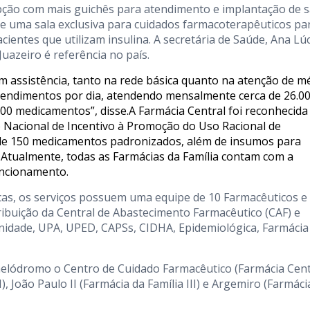
epção com mais guichês para atendimento e implantação de s
de uma sala exclusiva para cuidados farmacoterapêuticos pa
entes que utilizam insulina. A secretária de Saúde, Ana Lúc
Juazeiro é referência no país.
 assistência, tanto na rede básica quanto na atenção de m
atendimentos por dia, atendendo mensalmente cerca de 26.0
0 medicamentos”, disse.A Farmácia Central foi reconhecid
o Nacional de Incentivo à Promoção do Uso Racional de
de 150 medicamentos padronizados, além de insumos para
 Atualmente, todas as Farmácias da Família contam com a
uncionamento.
cas, os serviços possuem uma equipe de 10 Farmacêuticos e
ibuição da Central de Abastecimento Farmacêutico (CAF) e
rnidade, UPA, UPED, CAPSs, CIDHA, Epidemiológica, Farmácia
melódromo o Centro de Cuidado Farmacêutico (Farmácia Centr
 João Paulo II (Farmácia da Família III) e Argemiro (Farmáci