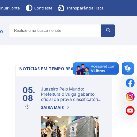
inuir Fonte
Contraste
Transparência Fiscal
ço
NOTÍCIAS EM TEMPO REAL
05.
Juazeiro Pelo Mundo:
Prefeitura divulga gabarito
08
oficial da prova classificatória
ne...
SAIBA MAIS