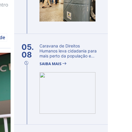
ntro
úde
05.
Caravana de Direitos
Humanos leva cidadania para
08
mais perto da população e
fortalec...
SAIBA MAIS