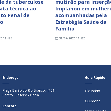
le da tuberculose
mutirão para inserçã
sita técnica ao
Implanon em mulher
to Penal de
acompanhadas pela
ro
Estratégia Saúde da
Família
26 11H25
31/07/2026 11H20
Endereço
Guia Rápido
Praça Barão do Rio Branco, nº 01 -
Glossário
Centro, Juazeiro - Bahia
Ouvidoria
Contato