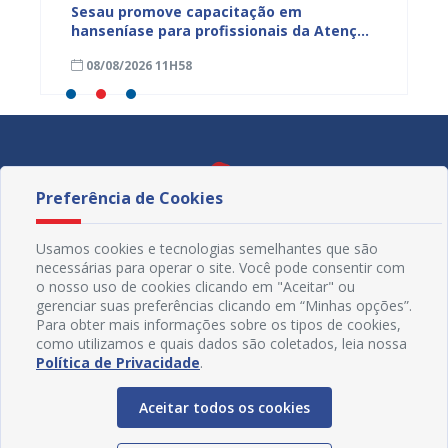
ficação
Sesau promove capacitação em
Sesau 
azeiro
hanseníase para profissionais da Atenção
progra
Primária de Juazeiro
determ
08/08/2026 11H58
07/08
Preferência de Cookies
Usamos cookies e tecnologias semelhantes que são
necessárias para operar o site. Você pode consentir com
o nosso uso de cookies clicando em "Aceitar" ou
gerenciar suas preferências clicando em “Minhas opções”.
Para obter mais informações sobre os tipos de cookies,
como utilizamos e quais dados são coletados, leia nossa
Política de Privacidade
.
Redes Sociais
Aceitar todos os cookies