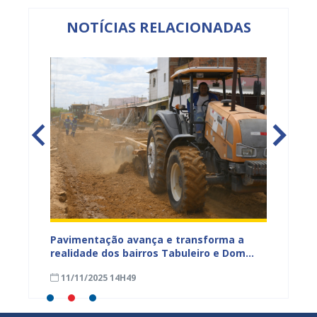
NOTÍCIAS RELACIONADAS
na Dias
Pavimentação avança e transforma a
Gestor
a
realidade dos bairros Tabuleiro e Dom
técnic
a,
José Rodrigues em Juazeiro
para a
11/11/2025 14H49
08/11