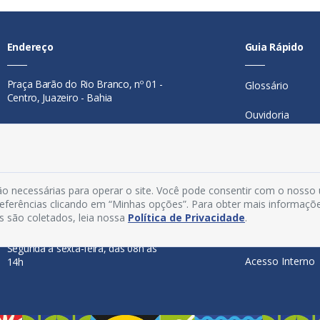
Endereço
Guia Rápido
Praça Barão do Rio Branco, nº 01 -
Glossário
Centro, Juazeiro - Bahia
Ouvidoria
Contato
Mapa do Site
Telefone:
74 98846-0016
Perguntas Freq
Email:
ouvidoria@juazeiro.ba.gov.br
o necessárias para operar o site. Você pode consentir com o nosso
Manual de Nav
preferências clicando em “Minhas opções”. Para obter mais informaçõ
Horário De Funcionamento
s são coletados, leia nossa
Política de Privacidade
.
Política de Priv
Segunda a sexta-feira, das 08h às
Acesso Interno
14h