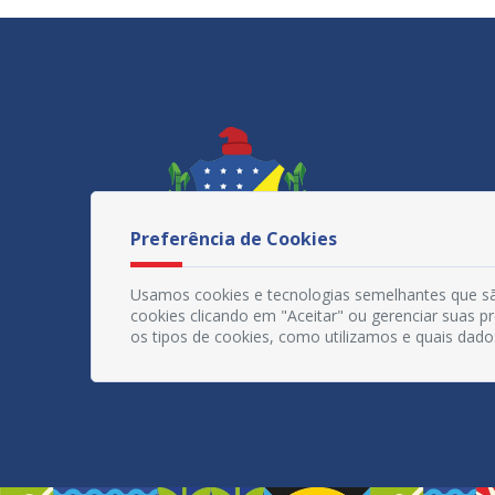
Preferência de Cookies
Usamos cookies e tecnologias semelhantes que sã
cookies clicando em "Aceitar" ou gerenciar suas 
os tipos de cookies, como utilizamos e quais dado