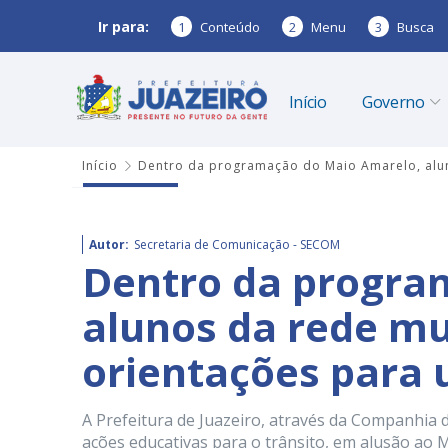
Ir para:
1
Conteúdo
2
Menu
3
Busca
Início
Governo
Início
Dentro da programação do Maio Amarelo, alun
Autor:
Secretaria de Comunicação - SECOM
Dentro da progra
alunos da rede m
orientações para 
A Prefeitura de Juazeiro, através da Companhia 
ações educativas para o trânsito, em alusão ao M