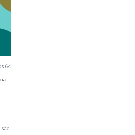
os 64
ina
.
s são