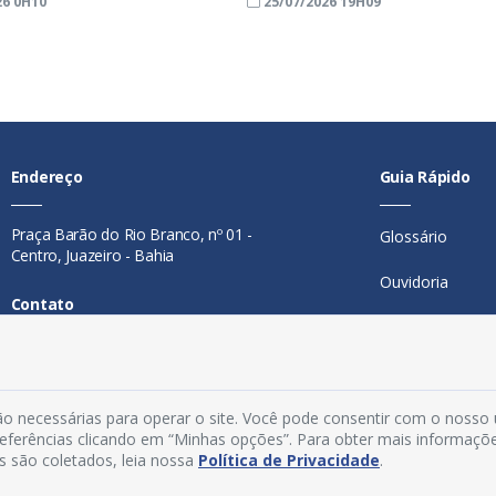
26 0H10
25/07/2026 19H09
Endereço
Guia Rápido
Praça Barão do Rio Branco, nº 01 -
Glossário
Centro, Juazeiro - Bahia
Ouvidoria
Contato
Mapa do Site
Telefone:
74 98846-0016
Perguntas Freq
Email:
ouvidoria@juazeiro.ba.gov.br
Manual de Nav
o necessárias para operar o site. Você pode consentir com o nosso
Horário De Funcionamento
preferências clicando em “Minhas opções”. Para obter mais informaçõ
s são coletados, leia nossa
Política de Privacidade
.
Política de Priv
Segunda a sexta-feira, das 08h às