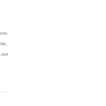
vento
tas,
, que