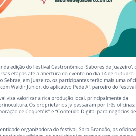
da edição do Festival Gastronômico ‘Sabores de Juazeiro’, 
rsas etapas até a abertura do evento no dia 14 de outubro.
 do Sebrae, em Juazeiro, os participantes terão mais uma ofic
om Waldir Júnior, do aplicativo Pede Aí, parceiro do festival
al visa valorizar a rica produção local, principalmente da
rinocultura. Os proprietários já passaram por três oficinas:
aboração de Coquetéis” e “Conteúdo Digital para negócios de
entidade organizadora do festival, Sara Brandão, as oficina
 partir das oficinas, os participantes conseguem ter novas