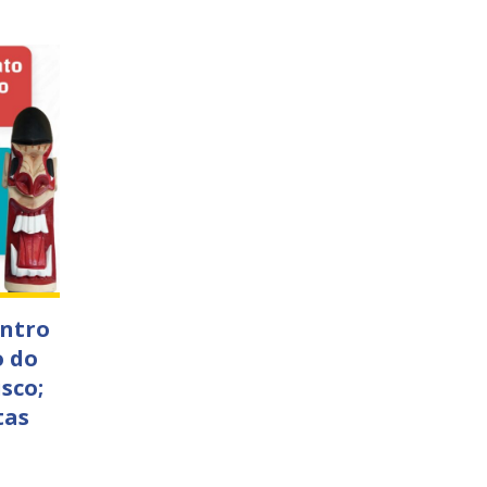
ontro
o do
sco;
tas