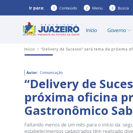
Ir para:
1
Conteúdo
2
Menu
3
Busca
Início
Governo
Início
“Delivery de Sucesso” será tema da próxima of
Autor:
Comunicação
“Delivery de Suce
próxima oficina pr
Gastronômico Sabo
Faltando menos de um mês para o início da segun
estabelecimentos cadastrados têm realizado dive