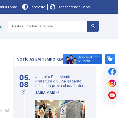
inuir Fonte
Contraste
Transparência Fiscal
ço
NOTÍCIAS EM TEMPO REAL
05.
Juazeiro Pelo Mundo:
Prefeitura divulga gabarito
08
oficial da prova classificatória
ne...
SAIBA MAIS
os 64