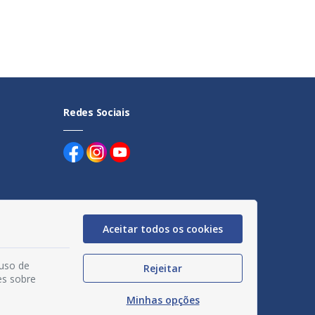
Redes Sociais
Aceitar todos os cookies
uentes
egação
 uso de
Rejeitar
es sobre
acidade
Minhas opções